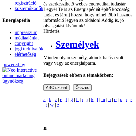
regisztráció
és szerkeszthető webes energetikai tudástár.
közreműködők
Legyél Te is az Energiapédiát építő közösség
tagja, és járulj hozzá, hogy minél több hasznos
Energiapédia
információ legyen az oldalon! Addig is, jó
olvasgatást kívánunk!
Hirdetés
impresszum
médiaajánlat
Személyek
copyright
jogi tudnivalók
elérhetőség
Minden olyan személy, akinek hatása volt
vagy vagy az energiaiparra.
powered by
Bejegyzések ebben a témakörben:
a
|
b
|
c
|
e
|
f
|
g
|
h
|
i
|
j
|
k
|
l
|
m
|
n
|
o
|
p
|
r
|
s
|
t
|
w
|
z
n