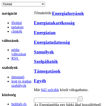
Témakörök:
Energiaforrások
navigáció
Energiatakarékosság
főoldal
tartalom
címkék
Energiatan
változások
Energiatudatosság
pédia
Személyek
változásai
RSS
Szolgáltatók
szabályok
Támogatások
útmutató
Egyéb
írott és íratlan
szabályok
Már
642 szócikk
közül válogathatsz.
közösség
belépés és
Az Energiapédia egy bárki által hozzáférhető