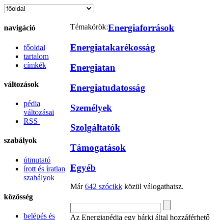
Témakörök:
Energiaforrások
navigáció
Energiatakarékosság
főoldal
tartalom
címkék
Energiatan
változások
Energiatudatosság
pédia
Személyek
változásai
RSS
Szolgáltatók
szabályok
Támogatások
útmutató
Egyéb
írott és íratlan
szabályok
Már
642 szócikk
közül válogathatsz.
közösség
belépés és
Az Energiapédia egy bárki által hozzáférhető