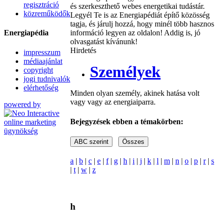
regisztráció
és szerkeszthető webes energetikai tudástár.
közreműködők
Legyél Te is az Energiapédiát építő közösség
tagja, és járulj hozzá, hogy minél több hasznos
Energiapédia
információ legyen az oldalon! Addig is, jó
olvasgatást kívánunk!
Hirdetés
impresszum
médiaajánlat
Személyek
copyright
jogi tudnivalók
elérhetőség
Minden olyan személy, akinek hatása volt
vagy vagy az energiaiparra.
powered by
Bejegyzések ebben a témakörben:
a
|
b
|
c
|
e
|
f
|
g
|
h
|
i
|
j
|
k
|
l
|
m
|
n
|
o
|
p
|
r
|
s
|
t
|
w
|
z
h