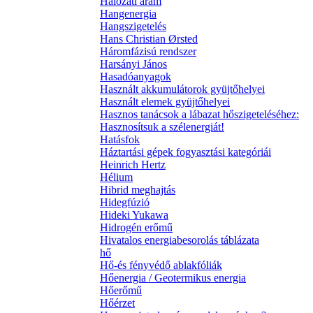
Hálózati áram
Hangenergia
Hangszigetelés
Hans Christian Ørsted
Háromfázisú rendszer
Harsányi János
Hasadóanyagok
Használt akkumulátorok gyüjtőhelyei
Használt elemek gyüjtőhelyei
Hasznos tanácsok a lábazat hőszigeteléséhez:
Hasznosítsuk a szélenergiát!
Hatásfok
Háztartási gépek fogyasztási kategóriái
Heinrich Hertz
Hélium
Hibrid meghajtás
Hidegfúzió
Hideki Yukawa
Hidrogén erőmű
Hivatalos energiabesorolás táblázata
hő
Hő-és fényvédő ablakfóliák
Hőenergia / Geotermikus energia
Hőerőmű
Hőérzet