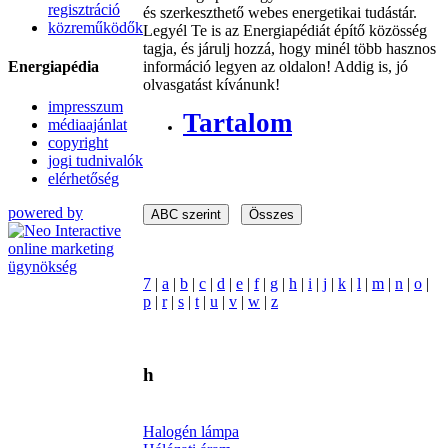
regisztráció
és szerkeszthető webes energetikai tudástár.
közreműködők
Legyél Te is az Energiapédiát építő közösség
tagja, és járulj hozzá, hogy minél több hasznos
Energiapédia
információ legyen az oldalon! Addig is, jó
olvasgatást kívánunk!
impresszum
Tartalom
médiaajánlat
copyright
jogi tudnivalók
elérhetőség
powered by
7
|
a
|
b
|
c
|
d
|
e
|
f
|
g
|
h
|
i
|
j
|
k
|
l
|
m
|
n
|
o
|
p
|
r
|
s
|
t
|
u
|
v
|
w
|
z
h
Halogén lámpa