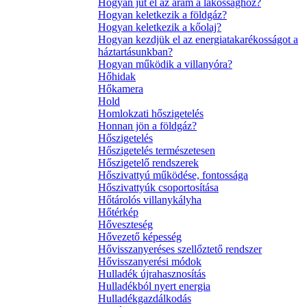
Hogyan jut el az áram a lakossághoz?
Hogyan keletkezik a földgáz?
Hogyan keletkezik a kőolaj?
Hogyan kezdjük el az energiatakarékosságot a
háztartásunkban?
Hogyan működik a villanyóra?
Hőhidak
Hőkamera
Hold
Homlokzati hőszigetelés
Honnan jön a földgáz?
Hőszigetelés
Hőszigetelés természetesen
Hőszigetelő rendszerek
Hőszivattyú működése, fontossága
Hőszivattyúk csoportosítása
Hőtárolós villanykályha
Hőtérkép
Hőveszteség
Hővezető képesség
Hővisszanyeréses szellőztető rendszer
Hővisszanyerési módok
Hulladék újrahasznosítás
Hulladékból nyert energia
Hulladékgazdálkodás