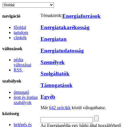
Témakörök:
Energiaforrások
navigáció
Energiatakarékosság
főoldal
tartalom
címkék
Energiatan
változások
Energiatudatosság
pédia
Személyek
változásai
RSS
Szolgáltatók
szabályok
Támogatások
útmutató
Egyéb
írott és íratlan
szabályok
Már
642 szócikk
közül válogathatsz.
közösség
belépés és
Az Energiapédia egy bárki által hozzáférhető