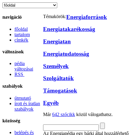
Témakörök:
Energiaforrások
navigáció
Energiatakarékosság
főoldal
tartalom
címkék
Energiatan
változások
Energiatudatosság
pédia
Személyek
változásai
RSS
Szolgáltatók
szabályok
Támogatások
útmutató
Egyéb
írott és íratlan
szabályok
Már
642 szócikk
közül válogathatsz.
közösség
belépés és
Az Energiapédia egy bárki által hozzáférhető