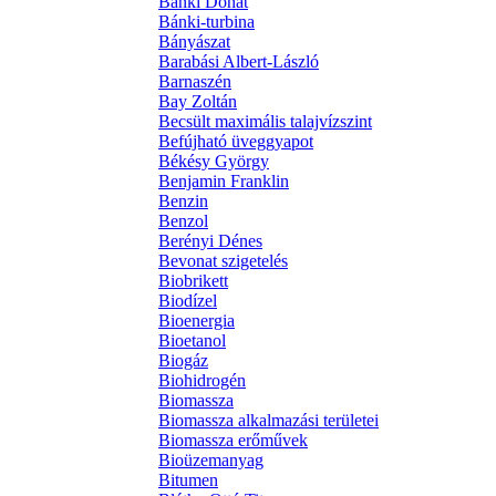
Bánki Donát
Bánki-turbina
Bányászat
Barabási Albert-László
Barnaszén
Bay Zoltán
Becsült maximális talajvízszint
Befújható üveggyapot
Békésy György
Benjamin Franklin
Benzin
Benzol
Berényi Dénes
Bevonat szigetelés
Biobrikett
Biodízel
Bioenergia
Bioetanol
Biogáz
Biohidrogén
Biomassza
Biomassza alkalmazási területei
Biomassza erőművek
Bioüzemanyag
Bitumen