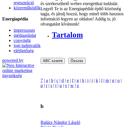
regisztráció
és szerkeszthető webes energetikai tudástár.
közreműködők
Legyél Te is az Energiapédiát építő közösség
tagja, és járulj hozzá, hogy minél több hasznos
Energiapédia
információ legyen az oldalon! Addig is, jó
olvasgatást kívánunk!
impresszum
Tartalom
médiaajánlat
copyright
jogi tudnivalók
elérhetőség
powered by
7
|
a
|
b
|
c
|
d
|
e
|
f
|
g
|
h
|
i
|
j
|
k
|
l
|
m
|
n
|
o
|
p
|
r
|
s
|
t
|
u
|
v
|
w
|
z
b
Balázs Nándor László