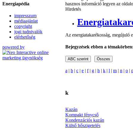
Energiapédia
hasznos információ legyen az oldalo
Hirdetés
impresszum
Energiatakar
médiaajánlat
copyright
jogi tudnivalók
Az energiatakarékosság, megújuló e
elérhetőség
Bejegyzések ebben a témakörben
powered by
a
|
b
|
c
|
e
|
f
|
g
|
h
|
k
|
l
|
m
|
n
|
o
|
k
Kazán
Kompakt fénycső
Kondenzációs kazán
Külső hőszigetelés