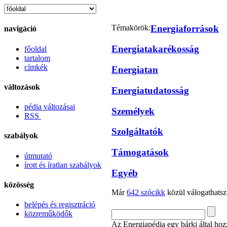
Témakörök:
Energiaforrások
navigáció
Energiatakarékosság
főoldal
tartalom
címkék
Energiatan
változások
Energiatudatosság
pédia változásai
Személyek
RSS
Szolgáltatók
szabályok
Támogatások
útmutató
írott és íratlan szabályok
Egyéb
közösség
Már
642 szócikk
közül válogathatsz
belépés és regisztráció
közreműködők
Az Energiapédia egy bárki által hozz