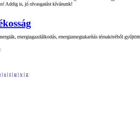
n! Addig is, jó olvasgatást kívánunk!
ékosság
nergiák, energiagazdálkodás, energiamegtakarítás témaköréből gyűjtött
:
p
|
s
|
t
|
u
|
v
|
z