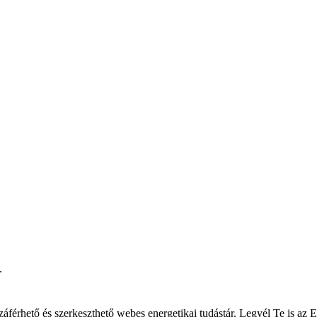
.
áférhető és szerkeszthető webes energetikai tudástár. Legyél Te is az E