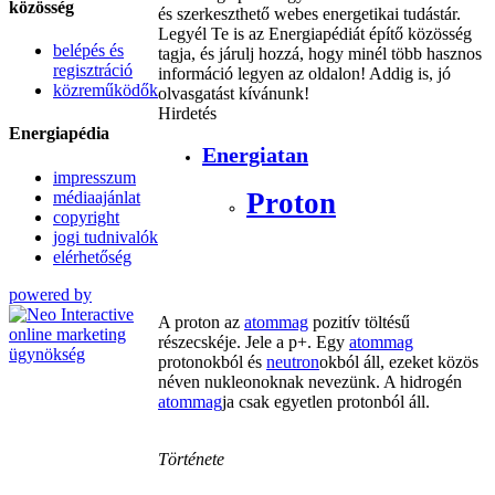
közösség
és szerkeszthető webes energetikai tudástár.
Legyél Te is az Energiapédiát építő közösség
belépés és
tagja, és járulj hozzá, hogy minél több hasznos
regisztráció
információ legyen az oldalon! Addig is, jó
közreműködők
olvasgatást kívánunk!
Hirdetés
Energiapédia
Energiatan
impresszum
Proton
médiaajánlat
copyright
jogi tudnivalók
elérhetőség
powered by
A proton az
atommag
pozitív töltésű
részecskéje. Jele a p+. Egy
atommag
protonokból és
neutron
okból áll, ezeket közös
néven nukleonoknak nevezünk. A hidrogén
atommag
ja csak egyetlen protonból áll.
Története