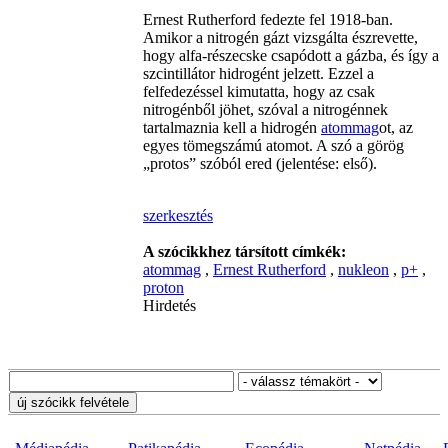
Ernest Rutherford fedezte fel 1918-ban.
Amikor a nitrogén gázt vizsgálta észrevette,
hogy alfa-részecske csapódott a gázba, és így a
szcintillátor hidrogént jelzett. Ezzel a
felfedezéssel kimutatta, hogy az csak
nitrogénből jöhet, szóval a nitrogénnek
tartalmaznia kell a hidrogén
atommag
ot, az
egyes tömegszámú atomot. A szó a görög
„protos” szóból ered (jelentése: első).
szerkesztés
A szócikkhez társított címkék:
atommag
,
Ernest Rutherford
,
nukleon
,
p+
,
proton
Hirdetés