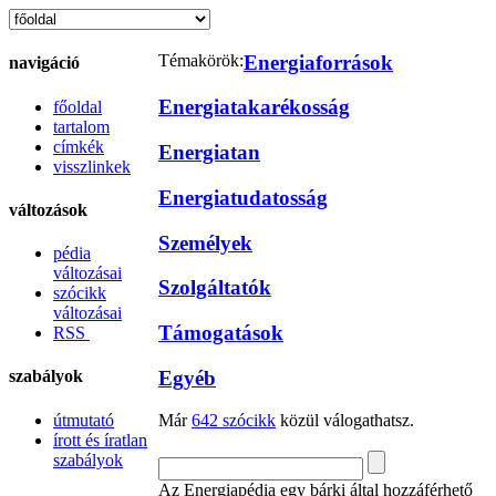
Témakörök:
Energiaforrások
navigáció
Energiatakarékosság
főoldal
tartalom
címkék
Energiatan
visszlinkek
Energiatudatosság
változások
Személyek
pédia
változásai
Szolgáltatók
szócikk
változásai
Támogatások
RSS
Egyéb
szabályok
útmutató
Már
642 szócikk
közül válogathatsz.
írott és íratlan
szabályok
Az Energiapédia egy bárki által hozzáférhető