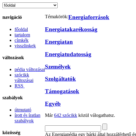
Témakörök:
Energiaforrások
navigáció
Energiatakarékosság
főoldal
tartalom
címkék
Energiatan
visszlinkek
Energiatudatosság
változások
Személyek
pédia változásai
szócikk
Szolgáltatók
változásai
RSS
Támogatások
szabályok
Egyéb
útmutató
írott és íratlan
Már
642 szócikk
közül válogathatsz.
szabályok
közösség
Az Energiapédia egy bárki által hozzáférhető és