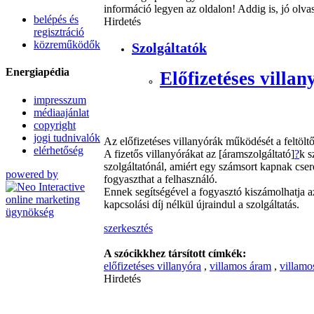
információ legyen az oldalon! Addig is, jó olva
belépés és
Hirdetés
regisztráció
közreműködők
Szolgáltatók
Energiapédia
Előfizetéses villan
impresszum
médiaajánlat
copyright
jogi tudnivalók
Az előfizetéses villanyórák működését a feltölt
elérhetőség
A fizetős villanyórákat az [áramszolgáltató]
?
k s
szolgáltatónál, amiért egy számsort kapnak cser
powered by
fogyaszthat a felhasználó.
Ennek segítségével a fogyasztó kiszámolhatja az
kapcsolási díj nélkül újraindul a szolgáltatás.
szerkesztés
A szócikkhez társított címkék:
előfizetéses villanyóra
,
villamos áram
,
villamo
Hirdetés