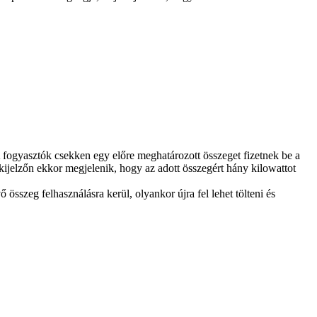
 A fogyasztók csekken egy előre meghatározott összeget fizetnek be a
 kijelzőn ekkor megjelenik, hogy az adott összegért hány kilowattot
sszeg felhasználásra kerül, olyankor újra fel lehet tölteni és