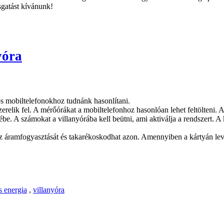
sgatást kívánunk!
yóra
ős mobiltelefonokhoz tudnánk hasonlítani.
zerelik fel. A mérőórákat a mobiltelefonhoz hasonlóan lehet feltölteni.
ébe. A számokat a villanyórába kell beütni, ami aktiválja a rendszert. A
 áramfogyasztását és takarékoskodhat azon. Amennyiben a kártyán levő ö
s energia
,
villanyóra